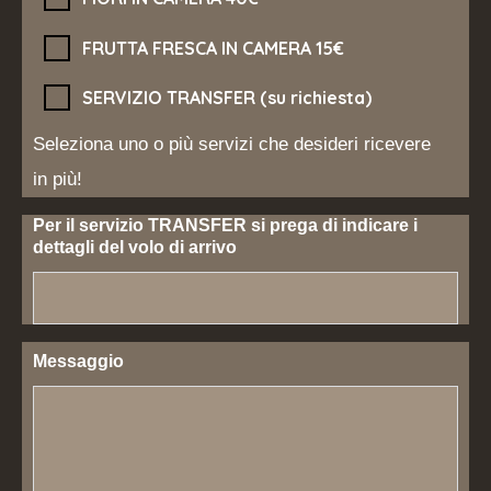
FRUTTA FRESCA IN CAMERA 15€
SERVIZIO TRANSFER (su richiesta)
Seleziona uno o più servizi che desideri ricevere
in più!
Per il servizio TRANSFER si prega di indicare i
dettagli del volo di arrivo
Messaggio