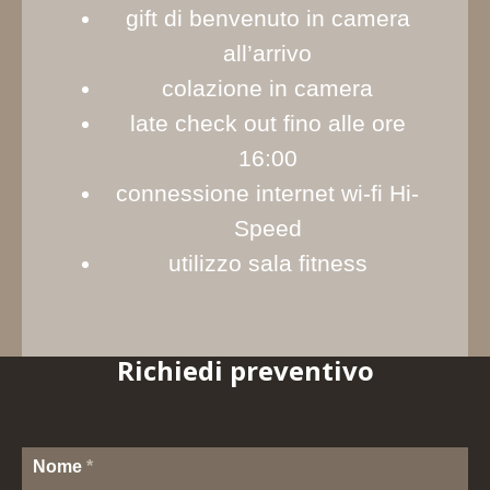
gift di benvenuto in camera
all’arrivo
colazione in camera
late check out fino alle ore
16:00
connessione internet wi-fi Hi-
Speed
utilizzo sala fitness
Richiedi preventivo
Nome
*